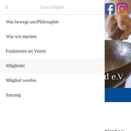
Menü
Euro-Toques
Was bewegt uns/Philosophie
Was wir machen
Funktionen im Verein
Mitglieder
Euro-Toques Deutschland e.V.
Mitglied werden
Challenge
Satzung
Mitglieder
& Partner